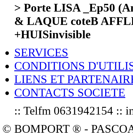
> Porte LISA _Ep50 (Am
& LAQUE coteB AFF
+HUISinvisible
SERVICES
CONDITIONS D'UTILI
LIENS ET PARTENAIR
CONTACTS SOCIETE
:: Telfm 0631942154 :
© BOMPORT ® - PASCOAL sa