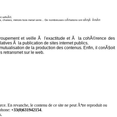
t rafinÃ©.
s, chaises, mirroirs bois metal verre... De nombreuses crÃ©ations ont dÃ©jÃ Ã©tÃ©
roupement et veille Ã l'exactitude et Ã la cohÃ©rence des
ives Ã la publication de sites internet publics.
mutualisation de la production des contenus. Enfin, il conÃ§oit
s retransmet sur le web.
rce. En revanche, le contenu de ce site ne peut Ãªtre reproduit ou
phone:
+33(0)631942154
.
s.