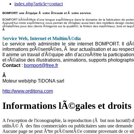
index.php?article=contact
BOMPORT: une Ã©quipe Ã votre Ã©coute et Ã votre service.
BOMPORT bÃ©nÃ©ficie d'une longue expÃ©rience dans le domaine de la fabrication de portes d
Aujourd'hui notre expÃ©rience nous permet de rÃ©aliser aussi bien des mobiliers design moder
rÃ©alisÃ©es pour des clients Ã©xigents sur la qualitÃ©, la finition des matÃ©riaux, bois et laquÃ
Â
Service Web, Internet et MultimÃ©dia
Le service web administre le site internet BOMPORT. Il d
informations prÃ©sentÃ©es, Ã leur actualisation et au respect 
Il anime un travail d'Ã©quipe afin d'accroÃ®tre la participati
et rÃ©alise des illustrations, animations, supports photograp
Contact
:
bomport@free.fr
Â
Moteur web/php TiDONA sarl
http://www.orditona.com
Informations lÃ©gales et droits 
A l'exception de l'iconographie, la reproduction (Ã but non lucratif) 
utilisÃ© Ã des fins commerciales ou publicitaires sans une demande
Aucune page ne peut Ãªtre prÃ©sentÃ©e comme provenant de ce site,