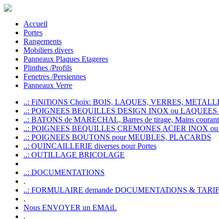
Accueil
Portes
Rangements
Mobiliers divers
Panneaux Plaques Etageres
Plinthes /Profils
Fenetres /Persiennes
Panneaux Verre
..: FiNiTiONS Choix: BOIS, LAQUES, VERRES, METALLI
..: POIGNEES BEQUILLES DESIGN INOX ou LAQUEE
..: BATONS de MARECHAL, Barres de tirage, Mains courante
..: POIGNEES BEQUILLES CREMONES ACIER INOX ou
..: POIGNEES BOUTONS pour MEUBLES, PLACARDS
..: QUINCAILLERIE diverses pour Portes
..: OUTILLAGE BRICOLAGE
..: DOCUMENTATIONS
.
..: FORMULAIRE demande DOCUMENTATiONS & TARI
.
Nous ENVOYER un EMAiL
.