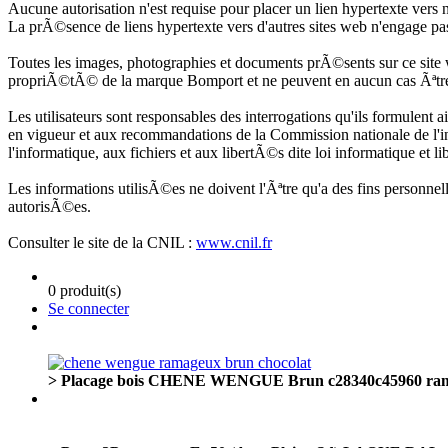
Aucune autorisation n'est requise pour placer un lien hypertexte vers n
La prÃ©sence de liens hypertexte vers d'autres sites web n'engage 
Toutes les images, photographies et documents prÃ©sents sur ce sit
propriÃ©tÃ© de la marque Bomport et ne peuvent en aucun cas Ãªtre 
Les utilisateurs sont responsables des interrogations qu'ils formulent a
en vigueur et aux recommandations de la Commission nationale de l'i
l'informatique, aux fichiers et aux libertÃ©s dite loi informatique et l
Les informations utilisÃ©es ne doivent l'Ãªtre qu'a des fins personnell
autorisÃ©es.
Consulter le site de la CNIL :
www.cnil.fr
0 produit(s)
Se connecter
> Placage bois CHENE WENGUE Brun c28340c45960 ram