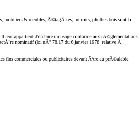
s, mobiliers & meubles, Ã©tagÃ¨res, mirroirs, plinthes bois sont la
ats. Il leur appartient d'en faire un usage conforme aux rÃ©glementations
ctÃ¨re nominatif (loi nÂ° 78.17 du 6 janvier 1978, relative Ã
a des fins commerciales ou publicitaires devant Ãªtre au prÃ©alable