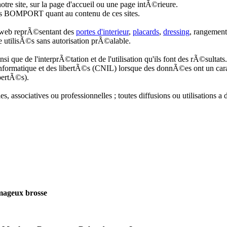
otre site, sur la page d'accueil ou une page intÃ©rieure.
pas BOMPORT quant au contenu de ces sites.
e web reprÃ©sentant des
portes d'interieur
,
placards
,
dressing
, rangement
utilisÃ©s sans autorisation prÃ©alable.
insi que de l'interprÃ©tation et de l'utilisation qu'ils font des rÃ©sult
nformatique et des libertÃ©s (CNIL) lorsque des donnÃ©es ont un cara
ibertÃ©s).
es, associatives ou professionnelles ; toutes diffusions ou utilisations 
ageux brosse