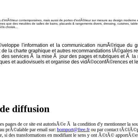
'intÃ©rieur contemporaines, mais aussi de portes d'extÃ©rieur sur mesure au design moderne e
nes que des meubles de salles de bains, placards & rangements divers, dressing, cuisines, table
©s choisis...
Ã©veloppe l'information et la communication numÃ©rique du g
de la charte graphique et autres recommandations lÃ©gales relat
on des services Ã la mise Ã jour des pages et rubriques et Ã la 
hiques et audiovisuels et organise des vidÃ©oconfÃ©rences et le
de diffusion
des pages de ce site est autorisÃ©e Ã la condition d'y mentionner la sou
 au prÃ©alable par email sur:
bomport@free.fr
ou par contact tÃ©lÃ©
 si des transformations en modifiant le sens y ont Ã©tÃ© apportÃ©e