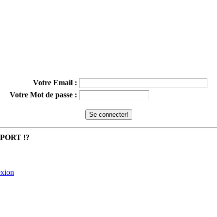
Votre Email :
Votre Mot de passe :
MPORT !?
exion