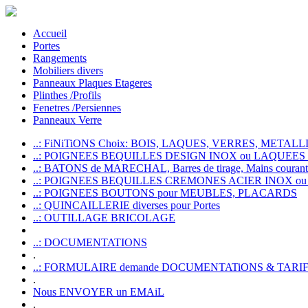
Accueil
Portes
Rangements
Mobiliers divers
Panneaux Plaques Etageres
Plinthes /Profils
Fenetres /Persiennes
Panneaux Verre
..: FiNiTiONS Choix: BOIS, LAQUES, VERRES, METALLI
..: POIGNEES BEQUILLES DESIGN INOX ou LAQUEE
..: BATONS de MARECHAL, Barres de tirage, Mains courante
..: POIGNEES BEQUILLES CREMONES ACIER INOX ou
..: POIGNEES BOUTONS pour MEUBLES, PLACARDS
..: QUINCAILLERIE diverses pour Portes
..: OUTILLAGE BRICOLAGE
..: DOCUMENTATIONS
.
..: FORMULAIRE demande DOCUMENTATiONS & TARI
.
Nous ENVOYER un EMAiL
.