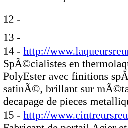
12 -
13 -
14 -
http://www.laqueursreu
SpÃ©cialistes en thermolaq
PolyEster avec finitions sp
satinÃ©, brillant sur mÃ©tal
decapage de pieces metalliq
15 -
http://www.cintreursreu
Fabricant de portail Acier