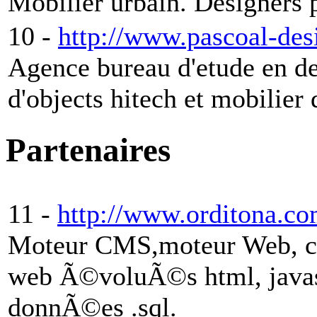
Mobilier urbain. Designers 
10 -
http://www.pascoal-de
Agence bureau d'etude en de
d'objects hitech et mobilie
Partenaires
11 -
http://www.orditona.c
Moteur CMS,moteur Web, con
web Ã©voluÃ©s html, javasc
donnÃ©es .sql.