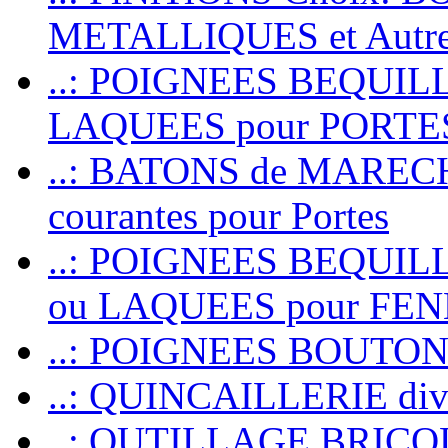
METALLIQUES et Autr
..: POIGNEES BEQUIL
LAQUEES pour PORT
..: BATONS de MARECHAL
courantes pour Portes
..: POIGNEES BEQUI
ou LAQUEES pour FE
..: POIGNEES BOUTO
..: QUINCAILLERIE dive
..: OUTILLAGE BRIC