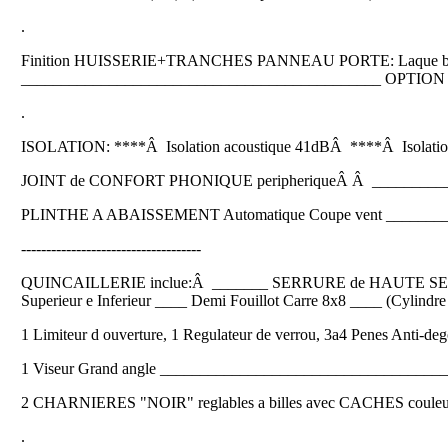
.
Finition HUISSERIE+TRANCHES PANNEAU PORTE: Laque bru
_____________________________________________ OPTION (
.
ISOLATION: ****Â Isolation acoustique 41dBÂ ****Â Isolati
JOINT de CONFORT PHONIQUE peripheriqueÂ Â ___________
PLINTHE A ABAISSEMENT Automatique Coupe vent _________
------------------------------------
QUINCAILLERIE inclue:Â _______ SERRURE de HAUTE SECURITE
Superieur e Inferieur ____ Demi Fouillot Carre 8x8 ____ (Cylindr
1 Limiteur d ouverture, 1 Regulateur de verrou, 3a4 Penes Anti-de
1 Viseur Grand angle __________________________________
2 CHARNIERES "NOIR" reglables a billes avec CACHES couleur
.