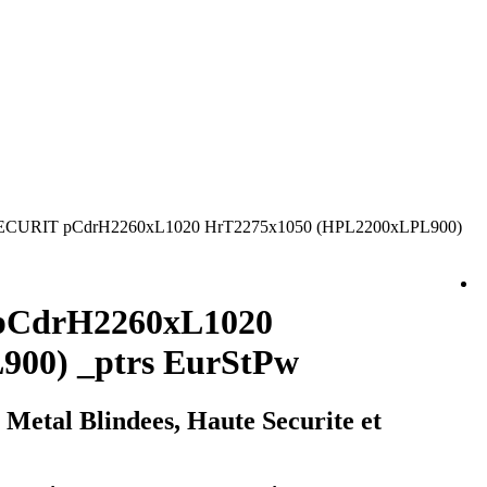
CURIT pCdrH2260xL1020 HrT2275x1050 (HPL2200xLPL900)
pCdrH2260xL1020
00) _ptrs EurStPw
tal Blindees, Haute Securite et