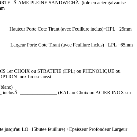
TE=Â AME PLEINE SANDWICHÂ (tole en acier galvanise
8mm
__ Hauteur Porte Cote Tirant (avec Feuillure inclus)=HPL +25mm
__ Largeur Porte Cote Tirant (avec Feuillure inclus)= LPL +65mm
 BOIS 1er CHOIX ou STRATIFIE (HPL) ou PHENOLIQUE ou
ION inox brosse aussi
blanc)
 inclusÂ _______________ (RAL au Choix ou ACIER INOX sur
te jusqu'au LO+15butee feuillure) +Epaisseur Profondeur Largeur