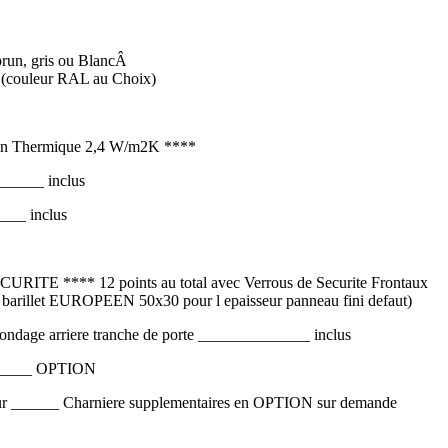
n, gris ou BlancÂ
couleur RAL au Choix)
on Thermique 2,4 W/m2K ****
____ inclus
__ inclus
 **** 12 points au total avec Verrous de Securite Frontaux
e barillet EUROPEEN 50x30 pour l epaisseur panneau fini defaut)
gondage arriere tranche de porte ______________ inclus
______ OPTION
 ______ Charniere supplementaires en OPTION sur demande