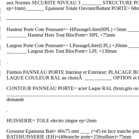
aux Normes SECURITE NIVEAU 3 ________ STRUCTURE POR
ep=1mm) _______ Epaisseur Totale Ouvrant/Battant PORTE= 6
------------------------------------------
Hauteur Porte Cote Poussant=~ HPassageLibre(HPL) +5mm ______
________ Hauteur Hors Tout BlocPorte= HPL +75mm
Largeur Porte Cote Poussant=~ LPassageLibre(LPL) +20mm ______
________ Largeur Hors Tout BlocPorte= LPL +130mm
.
Finition PANNEAU PORTE Interieur et Exterieur: PLACAGE
LAQUE COULEUR RAL au choixÂ ___________ OPTION et OPT
CONTOUR PANNEAU PORTE= acier Laque RAL (brun,gris ou 
______________________________________________________
demande
.
HUISSERIE= TOLE electro zingue ep=2mm
Grosseur Epaisseur Bati= 60x75 mm ____ (=45 en face tranche por
BATI/HUISSERIE (EH)=(49tranche porte+25feuillure)=75mm