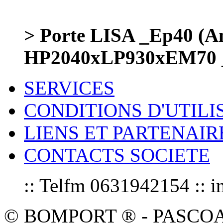
> Porte LISA _Ep40 (Am
HP2040xLP930xEM70 
SERVICES
CONDITIONS D'UTILI
LIENS ET PARTENAIR
CONTACTS SOCIETE
:: Telfm 0631942154 :
© BOMPORT ® - PASCOAL sa