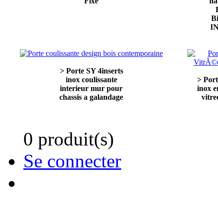
Fixe
ha
B
I
> Porte SY 4inserts
inox coulissante
> Port
interieur mur pour
inox 
chassis a galandage
vitre
0 produit(s)
Se connecter