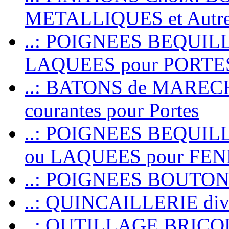
METALLIQUES et Autr
..: POIGNEES BEQUIL
LAQUEES pour PORT
..: BATONS de MARECHAL
courantes pour Portes
..: POIGNEES BEQUI
ou LAQUEES pour FE
..: POIGNEES BOUTO
..: QUINCAILLERIE dive
..: OUTILLAGE BRIC