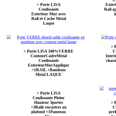
> Porte LISA
Exter
Coulissante
Rail 
Exterieur Mur avec
i
Rail et Cache Metal
Laque
> 
> Porte LISA 100%VERRE
C
ContourCadreMetal
Inter
Coulissante
chass
ExterieurMurApplique
+1RAIL +Bandeau
Metal LAQUE
> Porte LISA
Coulissante Pleine
Hauteur 3portes
> 
+3Rails encastres au
C
plafond +1Panneau
preP