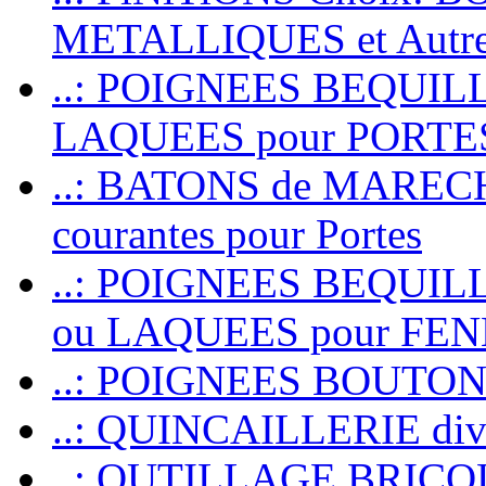
METALLIQUES et Autr
..: POIGNEES BEQUIL
LAQUEES pour PORT
..: BATONS de MARECHAL
courantes pour Portes
..: POIGNEES BEQUI
ou LAQUEES pour FE
..: POIGNEES BOUTO
..: QUINCAILLERIE dive
..: OUTILLAGE BRIC