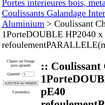
Portes interieures bois, met
Coulissants Galandage Inter
Aluminium
> Coulissant Ch
1PorteDOUBLE HP2040 x
refoulementPARALLELE(
Cliquer sur l'image
:: Coulissant
pour agrandir
Quantité :
1PorteDOUB
pE40
0 produit(s)
refoulemen