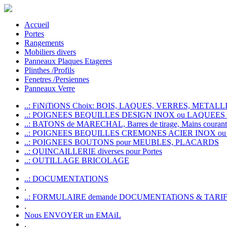
Accueil
Portes
Rangements
Mobiliers divers
Panneaux Plaques Etageres
Plinthes /Profils
Fenetres /Persiennes
Panneaux Verre
..: FiNiTiONS Choix: BOIS, LAQUES, VERRES, METALLI
..: POIGNEES BEQUILLES DESIGN INOX ou LAQUEE
..: BATONS de MARECHAL, Barres de tirage, Mains courante
..: POIGNEES BEQUILLES CREMONES ACIER INOX ou
..: POIGNEES BOUTONS pour MEUBLES, PLACARDS
..: QUINCAILLERIE diverses pour Portes
..: OUTILLAGE BRICOLAGE
..: DOCUMENTATIONS
.
..: FORMULAIRE demande DOCUMENTATiONS & TARI
.
Nous ENVOYER un EMAiL
.