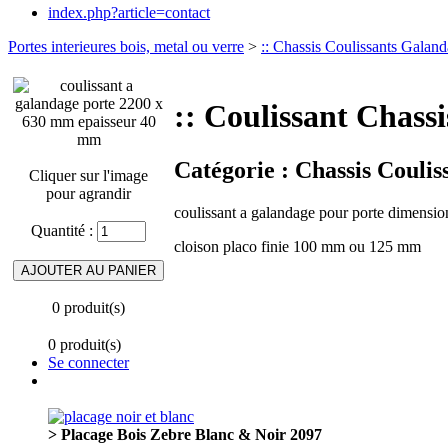
index.php?article=contact
Portes interieures bois, metal ou verre
>
:: Chassis Coulissants Galan
:: Coulissant Chas
Catégorie :
Chassis Coulis
Cliquer sur l'image
pour agrandir
coulissant a galandage pour porte dimen
Quantité :
cloison placo finie 100 mm ou 125 mm
0 produit(s)
0 produit(s)
Se connecter
> Placage Bois Zebre Blanc & Noir 2097