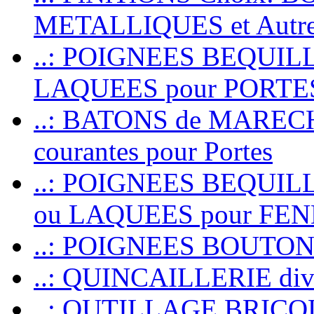
METALLIQUES et Autr
..: POIGNEES BEQUIL
LAQUEES pour PORT
..: BATONS de MARECHAL
courantes pour Portes
..: POIGNEES BEQUI
ou LAQUEES pour FE
..: POIGNEES BOUTO
..: QUINCAILLERIE dive
..: OUTILLAGE BRIC