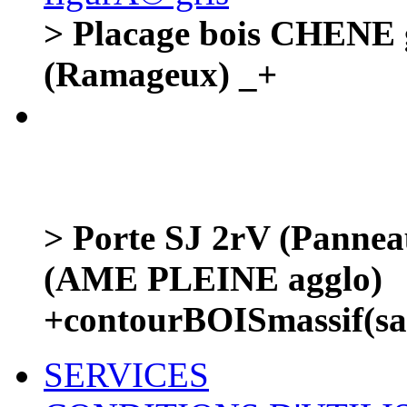
> Placage bois CHENE 
(Ramageux) _+
> Porte SJ 2rV (Panne
(AME PLEINE agglo)
+contourBOISmassif(
SERVICES