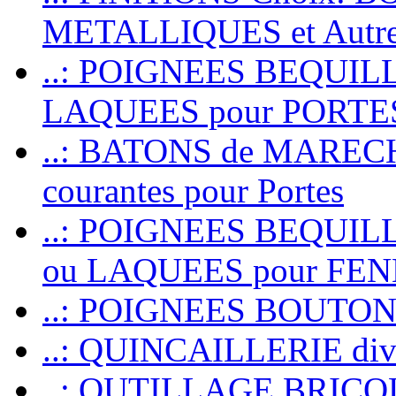
METALLIQUES et Autr
..: POIGNEES BEQUIL
LAQUEES pour PORT
..: BATONS de MARECHAL
courantes pour Portes
..: POIGNEES BEQUI
ou LAQUEES pour FE
..: POIGNEES BOUTO
..: QUINCAILLERIE dive
..: OUTILLAGE BRIC