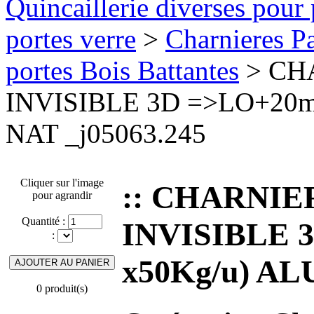
Quincaillerie diverses pour 
portes verre
>
Charnieres Pa
portes Bois Battantes
> CH
INVISIBLE 3D =>LO+20m
NAT _j05063.245
Cliquer sur l'image
:: CHARNI
pour agrandir
Quantité :
INVISIBLE 
:
x50Kg/u) AL
0 produit(s)