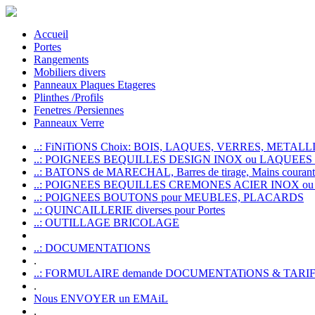
Accueil
Portes
Rangements
Mobiliers divers
Panneaux Plaques Etageres
Plinthes /Profils
Fenetres /Persiennes
Panneaux Verre
..: FiNiTiONS Choix: BOIS, LAQUES, VERRES, METALLI
..: POIGNEES BEQUILLES DESIGN INOX ou LAQUEE
..: BATONS de MARECHAL, Barres de tirage, Mains courante
..: POIGNEES BEQUILLES CREMONES ACIER INOX ou
..: POIGNEES BOUTONS pour MEUBLES, PLACARDS
..: QUINCAILLERIE diverses pour Portes
..: OUTILLAGE BRICOLAGE
..: DOCUMENTATIONS
.
..: FORMULAIRE demande DOCUMENTATiONS & TARI
.
Nous ENVOYER un EMAiL
.