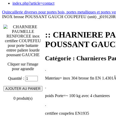
index.php?article=contact
Quincaillerie diverses pour portes bois, portes metalliques et portes ve
INOX brosse POUSSANT GAUCH COUPEFEU (unit) _j019120
:: CHARNIERE PA
POUSSANT GAUCH 
Catégorie :
Charnieres Pau
Cliquer sur l'image
pour agrandir
.
Materiau= inox
304
brosse fin
EN 1.4301
Quantité :
.
poids Porte=~ 100 kg avec 4 charnieres
0 produit(s)
.
certifiee coupefeu EN1935