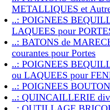
METALLIQUES et Autr
..: POIGNEES BEQUIL
LAQUEES pour PORT
..: BATONS de MARECHAL
courantes pour Portes
..: POIGNEES BEQUI
ou LAQUEES pour FE
..: POIGNEES BOUTO
..: QUINCAILLERIE dive
..: OUTILLAGE BRIC