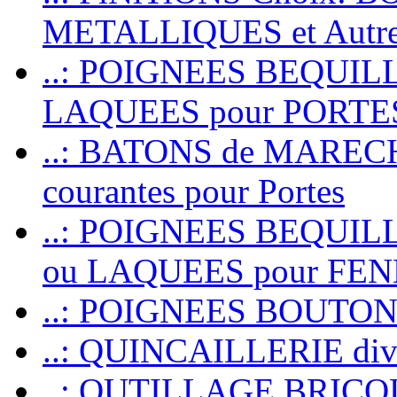
METALLIQUES et Autr
..: POIGNEES BEQUIL
LAQUEES pour PORT
..: BATONS de MARECHAL
courantes pour Portes
..: POIGNEES BEQUI
ou LAQUEES pour FE
..: POIGNEES BOUTO
..: QUINCAILLERIE dive
..: OUTILLAGE BRIC