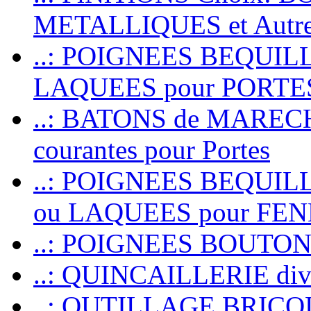
METALLIQUES et Autr
..: POIGNEES BEQUIL
LAQUEES pour PORT
..: BATONS de MARECHAL
courantes pour Portes
..: POIGNEES BEQUI
ou LAQUEES pour FE
..: POIGNEES BOUTO
..: QUINCAILLERIE dive
..: OUTILLAGE BRIC