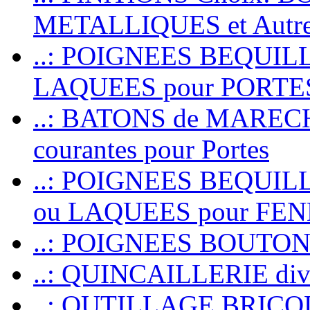
METALLIQUES et Autr
..: POIGNEES BEQUIL
LAQUEES pour PORT
..: BATONS de MARECHAL
courantes pour Portes
..: POIGNEES BEQUI
ou LAQUEES pour FE
..: POIGNEES BOUTO
..: QUINCAILLERIE dive
..: OUTILLAGE BRIC