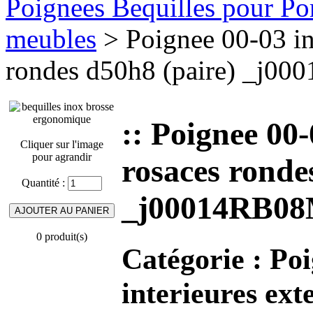
Poignees Bequilles pour Port
meubles
> Poignee 00-03 in
rondes d50h8 (paire) _j0
:: Poignee 00
Cliquer sur l'image
pour agrandir
rosaces ronde
Quantité :
_j00014RB0
0 produit(s)
Catégorie :
Poi
interieures ext