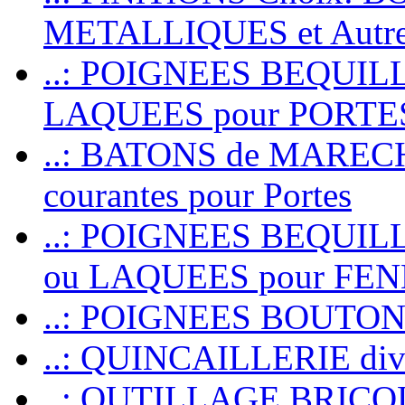
METALLIQUES et Autr
..: POIGNEES BEQUIL
LAQUEES pour PORT
..: BATONS de MARECHAL
courantes pour Portes
..: POIGNEES BEQUI
ou LAQUEES pour FE
..: POIGNEES BOUTO
..: QUINCAILLERIE dive
..: OUTILLAGE BRIC