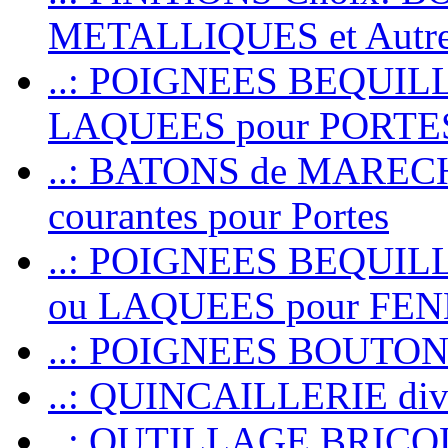
METALLIQUES et Autr
..: POIGNEES BEQUIL
LAQUEES pour PORT
..: BATONS de MARECHAL
courantes pour Portes
..: POIGNEES BEQUI
ou LAQUEES pour FE
..: POIGNEES BOUTO
..: QUINCAILLERIE dive
..: OUTILLAGE BRIC