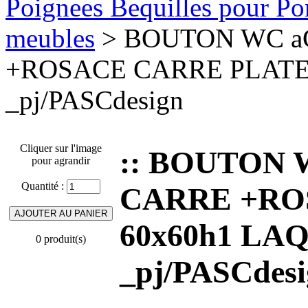
Poignees Bequilles pour Port
meubles
> BOUTON WC aC
+ROSACE CARRE PLATE 6
_pj/PASCdesign
Cliquer sur l'image
:: BOUTON 
pour agrandir
Quantité :
CARRE +RO
60x60h1 LAQ
0 produit(s)
_pj/PASCdes