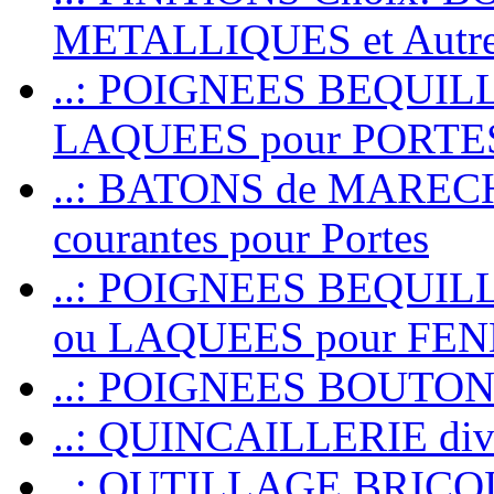
METALLIQUES et Autr
..: POIGNEES BEQUIL
LAQUEES pour PORT
..: BATONS de MARECHAL
courantes pour Portes
..: POIGNEES BEQUI
ou LAQUEES pour FE
..: POIGNEES BOUTO
..: QUINCAILLERIE dive
..: OUTILLAGE BRIC