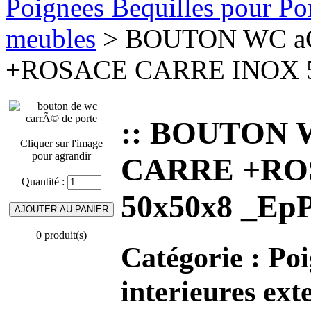
Poignees Bequilles pour Port
meubles
> BOUTON WC aC
+ROSACE CARRE INOX 50x
:: BOUTON 
Cliquer sur l'image
pour agrandir
CARRE +RO
Quantité :
50x50x8 _EpP
0 produit(s)
Catégorie :
Poi
interieures ext