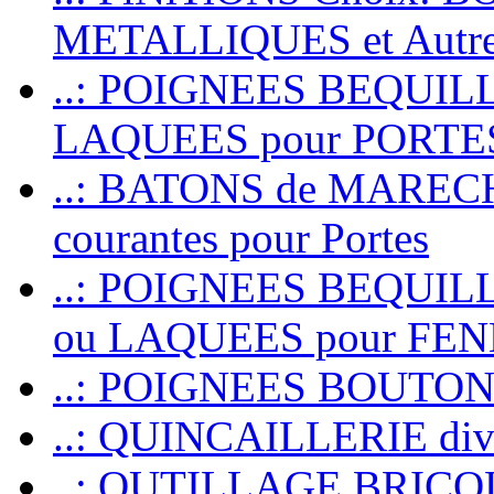
METALLIQUES et Autr
..: POIGNEES BEQUIL
LAQUEES pour PORT
..: BATONS de MARECHAL
courantes pour Portes
..: POIGNEES BEQUI
ou LAQUEES pour FE
..: POIGNEES BOUTO
..: QUINCAILLERIE dive
..: OUTILLAGE BRIC