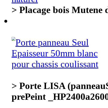
> Placage bois Mutene d
> Porte LISA (panneauS
prePeint _HP2400a260