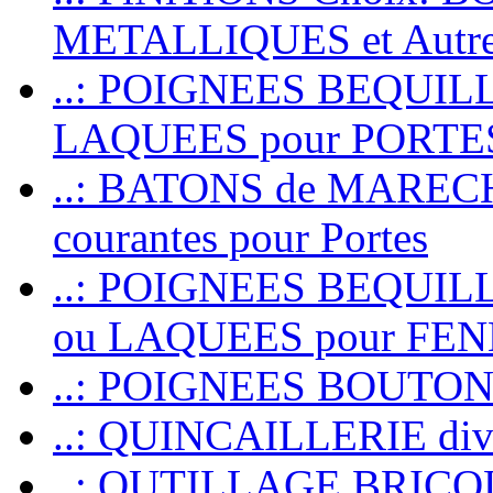
METALLIQUES et Autr
..: POIGNEES BEQUIL
LAQUEES pour PORT
..: BATONS de MARECHAL
courantes pour Portes
..: POIGNEES BEQUI
ou LAQUEES pour FE
..: POIGNEES BOUTO
..: QUINCAILLERIE dive
..: OUTILLAGE BRIC