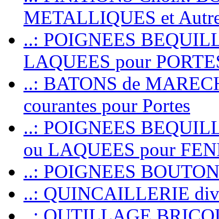
METALLIQUES et Autr
..: POIGNEES BEQUIL
LAQUEES pour PORT
..: BATONS de MARECHAL
courantes pour Portes
..: POIGNEES BEQUI
ou LAQUEES pour FE
..: POIGNEES BOUTO
..: QUINCAILLERIE dive
..: OUTILLAGE BRIC