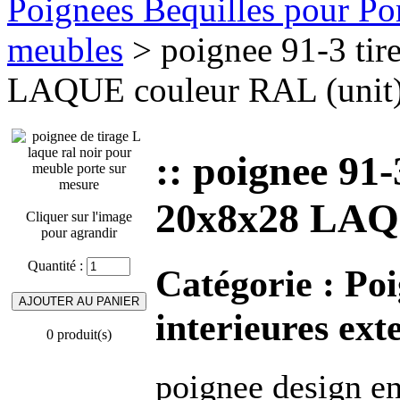
Poignees Bequilles pour Port
meubles
> poignee 91-3 t
LAQUE couleur RAL (unit
:: poignee 9
20x8x28 LAQU
Cliquer sur l'image
pour agrandir
Quantité :
Catégorie :
Poi
interieures ext
0 produit(s)
poignee design en