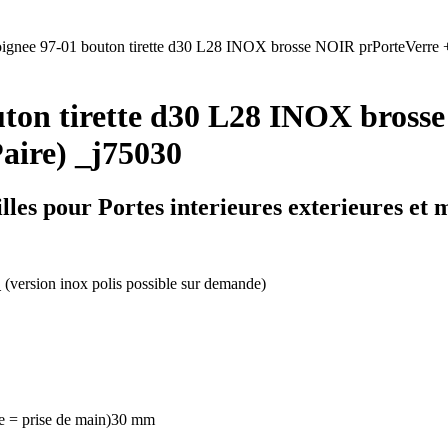
ignee 97-01 bouton tirette d30 L28 INOX brosse NOIR prPorteVerre +2
outon tirette d30 L28 INOX bros
Paire) _j75030
lles pour Portes interieures exterieures et 
version inox polis possible sur demande)
 = prise de main)30 mm