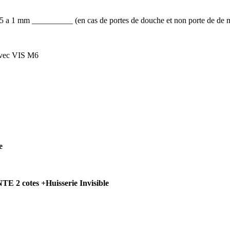
.5 a 1 mm __________ (en cas de portes de douche et non porte de de 
 avec VIS M6
e
 2 cotes +Huisserie Invisible