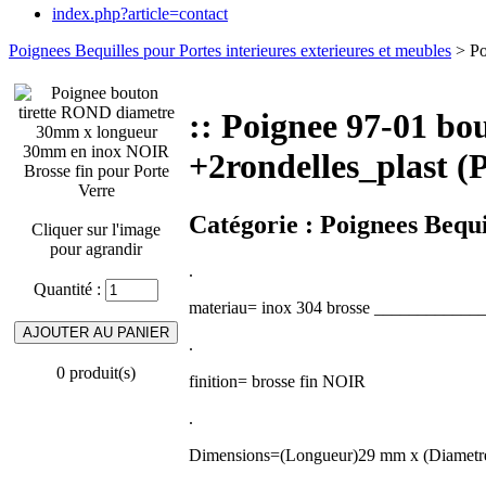
index.php?article=contact
Poignees Bequilles pour Portes interieures exterieures et meubles
> Po
:: Poignee 97-01 b
+2rondelles_plast (
Catégorie :
Poignees Bequi
Cliquer sur l'image
pour agrandir
.
Quantité :
materiau= inox 304 brosse _____________ (
.
0 produit(s)
finition= brosse fin NOIR
.
Dimensions=(Longueur)29 mm x (Diametre