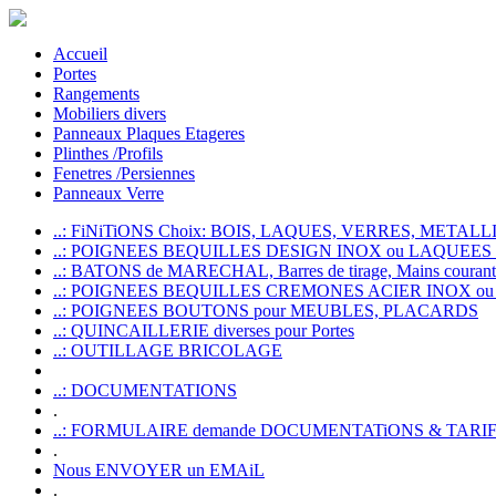
Accueil
Portes
Rangements
Mobiliers divers
Panneaux Plaques Etageres
Plinthes /Profils
Fenetres /Persiennes
Panneaux Verre
..: FiNiTiONS Choix: BOIS, LAQUES, VERRES, METALLI
..: POIGNEES BEQUILLES DESIGN INOX ou LAQUEE
..: BATONS de MARECHAL, Barres de tirage, Mains courante
..: POIGNEES BEQUILLES CREMONES ACIER INOX ou
..: POIGNEES BOUTONS pour MEUBLES, PLACARDS
..: QUINCAILLERIE diverses pour Portes
..: OUTILLAGE BRICOLAGE
..: DOCUMENTATIONS
.
..: FORMULAIRE demande DOCUMENTATiONS & TARI
.
Nous ENVOYER un EMAiL
.