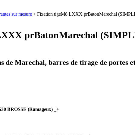
rantes sur mesure
> Fixation tigeM8 LXXX prBatonMarechal (SIMPLE
 LXXX prBatonMarechal (SIMPLE 
s de Marechal, barres de tirage de portes 
p530 BROSSE (Ramageux) _+