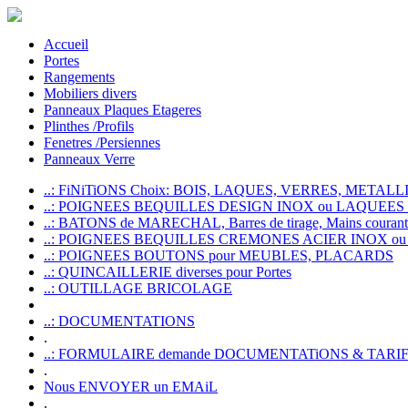
Accueil
Portes
Rangements
Mobiliers divers
Panneaux Plaques Etageres
Plinthes /Profils
Fenetres /Persiennes
Panneaux Verre
..: FiNiTiONS Choix: BOIS, LAQUES, VERRES, METALLI
..: POIGNEES BEQUILLES DESIGN INOX ou LAQUEE
..: BATONS de MARECHAL, Barres de tirage, Mains courante
..: POIGNEES BEQUILLES CREMONES ACIER INOX ou
..: POIGNEES BOUTONS pour MEUBLES, PLACARDS
..: QUINCAILLERIE diverses pour Portes
..: OUTILLAGE BRICOLAGE
..: DOCUMENTATIONS
.
..: FORMULAIRE demande DOCUMENTATiONS & TARI
.
Nous ENVOYER un EMAiL
.