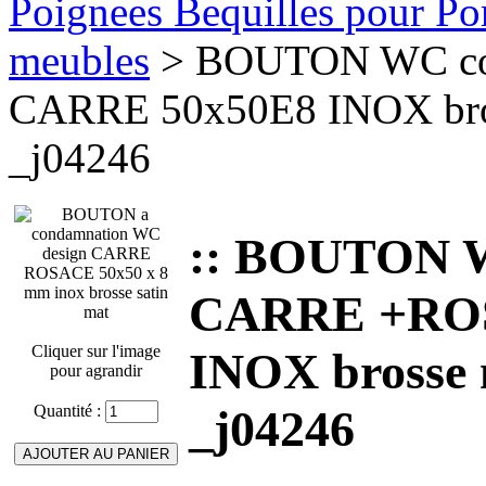
Poignees Bequilles pour Port
meubles
> BOUTON WC co
CARRE 50x50E8 INOX bross
_j04246
:: BOUTON 
CARRE +RO
Cliquer sur l'image
INOX brosse m
pour agrandir
Quantité :
_j04246