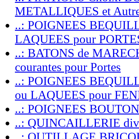
METALLIQUES et Autr
..: POIGNEES BEQUIL
LAQUEES pour PORT
..: BATONS de MARECHAL
courantes pour Portes
..: POIGNEES BEQUI
ou LAQUEES pour FE
..: POIGNEES BOUTO
..: QUINCAILLERIE dive
..: OUTILLAGE BRIC