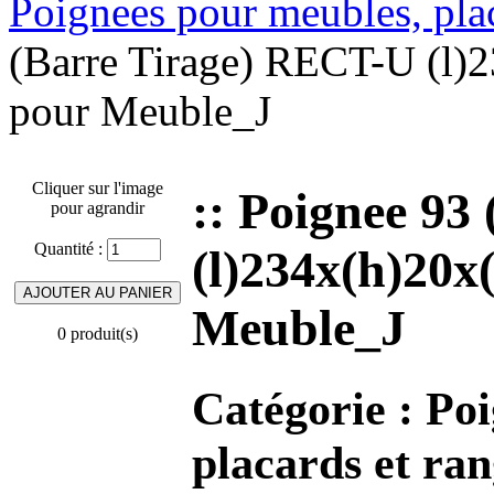
Poignees pour meubles, pla
(Barre Tirage) RECT-U (l)2
pour Meuble_J
Cliquer sur l'image
:: Poignee 93
pour agrandir
Quantité :
(l)234x(h)20x
Meuble_J
0 produit(s)
Catégorie :
Poi
placards et ra