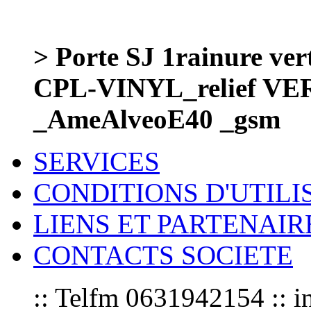
> Porte SJ 1rainure v
CPL-VINYL_relief V
_AmeAlveoE40 _gsm
SERVICES
CONDITIONS D'UTILI
LIENS ET PARTENAIR
CONTACTS SOCIETE
:: Telfm 0631942154 :