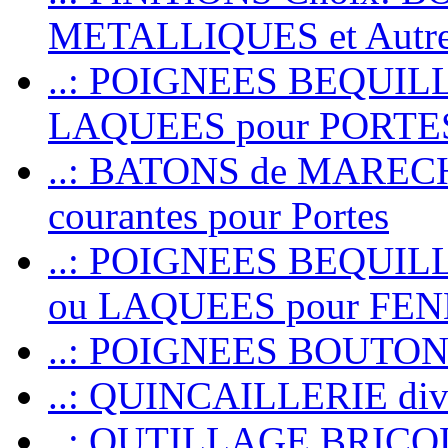
METALLIQUES et Autr
..: POIGNEES BEQUIL
LAQUEES pour PORT
..: BATONS de MARECHAL
courantes pour Portes
..: POIGNEES BEQUI
ou LAQUEES pour FE
..: POIGNEES BOUTO
..: QUINCAILLERIE dive
..: OUTILLAGE BRIC