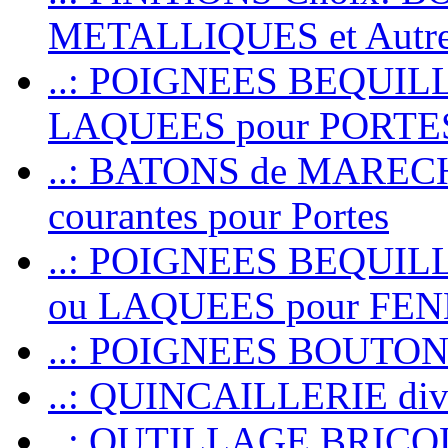
METALLIQUES et Autr
..: POIGNEES BEQUIL
LAQUEES pour PORT
..: BATONS de MARECHAL
courantes pour Portes
..: POIGNEES BEQUI
ou LAQUEES pour FE
..: POIGNEES BOUTO
..: QUINCAILLERIE dive
..: OUTILLAGE BRIC