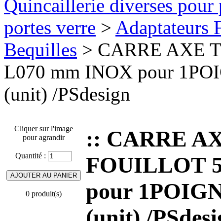
Quincaillerie diverses pour 
portes verre
>
Adaptateurs F
Bequilles
> CARRE AXE T
L070 mm INOX pour 1P
(unit) /PSdesign
Cliquer sur l'image
:: CARRE A
pour agrandir
Quantité :
FOUILLOT 5
pour 1POIG
0 produit(s)
(unit) /PSdes