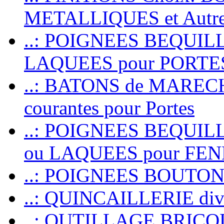
METALLIQUES et Autr
..: POIGNEES BEQUIL
LAQUEES pour PORT
..: BATONS de MARECHAL
courantes pour Portes
..: POIGNEES BEQUI
ou LAQUEES pour FE
..: POIGNEES BOUTO
..: QUINCAILLERIE dive
..: OUTILLAGE BRIC