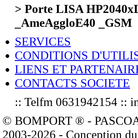
> Porte LISA HP2040
_AmeAggloE40 _GSM
SERVICES
CONDITIONS D'UTILI
LIENS ET PARTENAIR
CONTACTS SOCIETE
:: Telfm 0631942154 :
© BOMPORT ® - PASCOAL sa
2003-2026 - Conception du