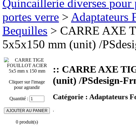
Quincaillerie diverses pour 
portes verre
>
Adaptateurs F
Bequilles
> CARRE AXE T
5x5x150 mm (unit) /PSdes
:: CARRE AXE TI
(unit) /PSdesign-F
Cliquer sur l'image
pour agrandir
Catégorie :
Adaptateurs Fo
Quantité :
.
0 produit(s)