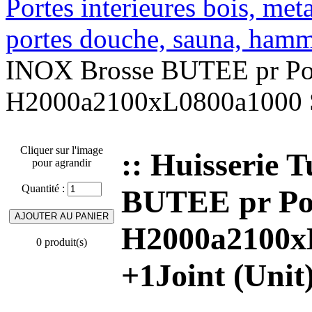
Portes interieures bois, met
portes douche, sauna, ha
INOX Brosse BUTEE pr P
H2000a2100xL0800a1000 S
Cliquer sur l'image
:: Huisserie
pour agrandir
Quantité :
BUTEE pr P
H2000a2100
0 produit(s)
+1Joint (Unit