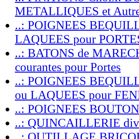
METALLIQUES et Autr
..: POIGNEES BEQUIL
LAQUEES pour PORT
..: BATONS de MARECHAL
courantes pour Portes
..: POIGNEES BEQUI
ou LAQUEES pour FE
..: POIGNEES BOUTO
..: QUINCAILLERIE dive
..: OUTILLAGE BRIC