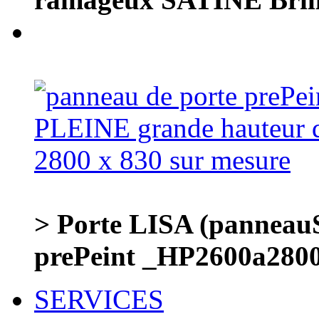
> Porte LISA (panneauS
prePeint _HP2600a28
SERVICES