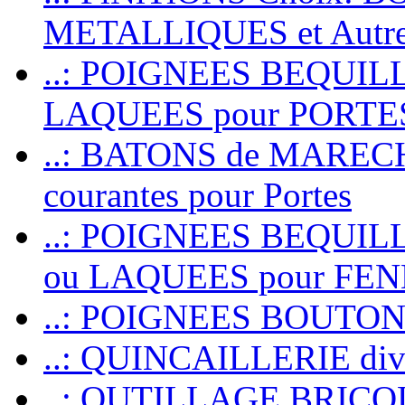
METALLIQUES et Autr
..: POIGNEES BEQUIL
LAQUEES pour PORT
..: BATONS de MARECHAL
courantes pour Portes
..: POIGNEES BEQUI
ou LAQUEES pour FE
..: POIGNEES BOUTO
..: QUINCAILLERIE dive
..: OUTILLAGE BRIC