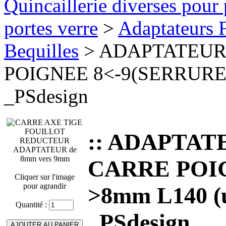
Quincaillerie diverses pour 
portes verre
>
Adaptateurs F
Bequilles
> ADAPTATEUR 
POIGNEE 8<-9(SERRURE)
_PSdesign
:: ADAPTATE
CARRE POIG
Cliquer sur l'image
pour agrandir
>8mm L140 (
Quantité :
_PSdesign