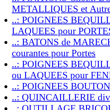
METALLIQUES et Autr
..: POIGNEES BEQUIL
LAQUEES pour PORT
..: BATONS de MARECHAL
courantes pour Portes
..: POIGNEES BEQUI
ou LAQUEES pour FE
..: POIGNEES BOUTO
..: QUINCAILLERIE dive
..: OUTILLAGE BRIC