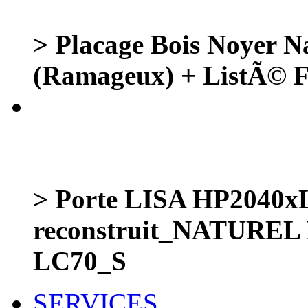
> Placage Bois Noyer 
(Ramageux) + ListÃ©
> Porte LISA HP204
reconstruit_NATURE
LC70_S
SERVICES