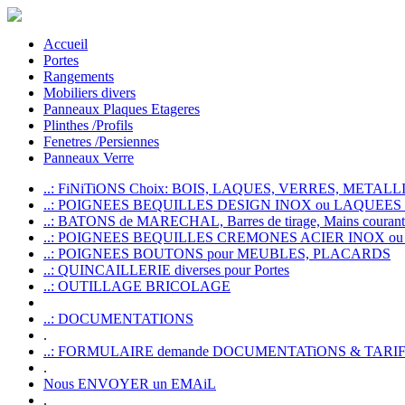
Accueil
Portes
Rangements
Mobiliers divers
Panneaux Plaques Etageres
Plinthes /Profils
Fenetres /Persiennes
Panneaux Verre
..: FiNiTiONS Choix: BOIS, LAQUES, VERRES, METALLI
..: POIGNEES BEQUILLES DESIGN INOX ou LAQUEE
..: BATONS de MARECHAL, Barres de tirage, Mains courante
..: POIGNEES BEQUILLES CREMONES ACIER INOX ou
..: POIGNEES BOUTONS pour MEUBLES, PLACARDS
..: QUINCAILLERIE diverses pour Portes
..: OUTILLAGE BRICOLAGE
..: DOCUMENTATIONS
.
..: FORMULAIRE demande DOCUMENTATiONS & TARI
.
Nous ENVOYER un EMAiL
.