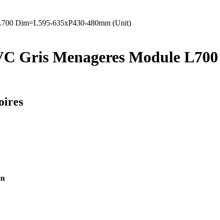
 L700 Dim=L595-635xP430-480mm (Unit)
PVC Gris Menageres Module L7
oires
en