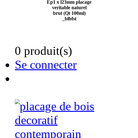
Ep1 x l23mm placage
veritable naturel
brut (Qt 100ml)
_blbfst
0 produit(s)
Se connecter