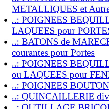
METALLIQUES et Autr
..: POIGNEES BEQUIL
LAQUEES pour PORT
..: BATONS de MARECHAL
courantes pour Portes
..: POIGNEES BEQUI
ou LAQUEES pour FE
..: POIGNEES BOUTO
..: QUINCAILLERIE dive
..: OUTILLAGE BRIC