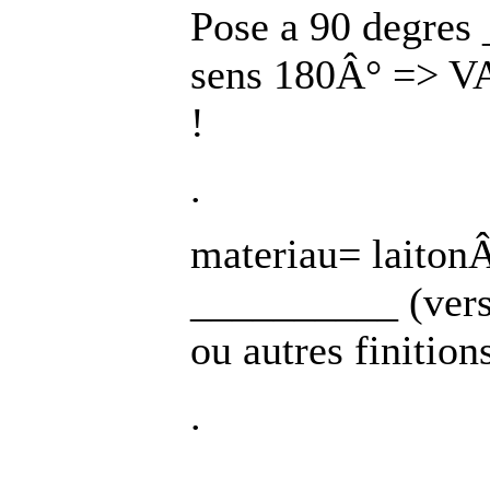
Pose a 90 degres
sens 180Â° => VA
!
.
materiau= laitonÂ
__________ (vers
ou autres finiti
.