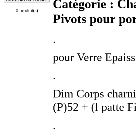
Catégorie :
Cha
0 produit(s)
Pivots pour po
.
pour Verre Epai
.
Dim Corps charni
(P)52 + (l patte 
.