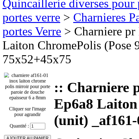
Quincaillerie diverses pour 
portes verre
>
Charnieres P
portes Verre
> Charniere 
Laiton ChromePolis (Pose 9
75x52+45x75
:: Charnier
Ep6a8 Laiton
Cliquer sur l'image
pour agrandir
(unit) _af161
Quantité :