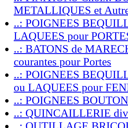
METALLIQUES et Autr
..: POIGNEES BEQUIL
LAQUEES pour PORT
..: BATONS de MARECHAL
courantes pour Portes
..: POIGNEES BEQUI
ou LAQUEES pour FE
..: POIGNEES BOUTO
..: QUINCAILLERIE dive
..: OUTILLAGE BRIC