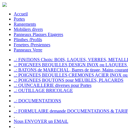
Accueil
Portes
Rangements
Mobiliers divers
Panneaux Plaques Etageres
Plinthes /Profils
Fenetres /Persiennes
Panneaux Verre
..: FiNiTiONS Choix: BOIS, LAQUES, VERRES, METALLI
..: POIGNEES BEQUILLES DESIGN INOX ou LAQUEE
..: BATONS de MARECHAL, Barres de tirage, Mains courante
..: POIGNEES BEQUILLES CREMONES ACIER INOX ou
..: POIGNEES BOUTONS pour MEUBLES, PLACARDS
..: QUINCAILLERIE diverses pour Portes
..: OUTILLAGE BRICOLAGE
..: DOCUMENTATIONS
.
..: FORMULAIRE demande DOCUMENTATiONS & TARI
.
Nous ENVOYER un EMAiL
.