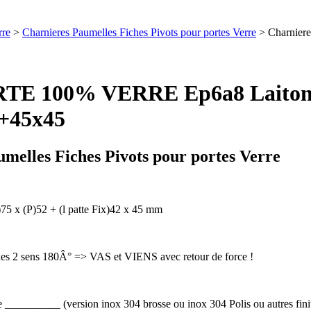
rre
>
Charnieres Paumelles Fiches Pivots pour portes Verre
> Charnier
ORTE 100% VERRE Ep6a8 Laiton
2+45x45
melles Fiches Pivots pour portes Verre
75 x (P)52 + (l patte Fix)42 x 45 mm
les 2 sens 180Â° => VAS et VIENS avec retour de force !
se __________ (version inox 304 brosse ou inox 304 Polis ou autres f