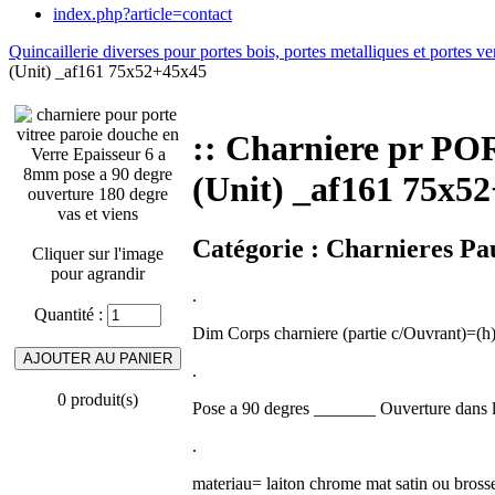
index.php?article=contact
Quincaillerie diverses pour portes bois, portes metalliques et portes ve
(Unit) _af161 75x52+45x45
:: Charniere pr P
(Unit) _af161 75x5
Catégorie :
Charnieres Pau
Cliquer sur l'image
pour agrandir
.
Quantité :
Dim Corps charniere (partie c/Ouvrant)=(h)
.
0 produit(s)
Pose a 90 degres _______ Ouverture dans 
.
materiau= laiton chrome mat satin ou bros