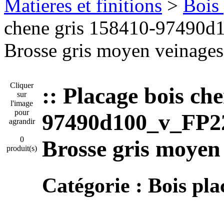
Matieres et finitions
>
Bois 
chene gris 158410-97490d
Brosse gris moyen veinages 
Cliquer
:: Placage bois ch
sur
l'image
pour
97490d100_v_FP22
agrandir
0
Brosse gris moyen 
produit(s)
Catégorie :
Bois pla