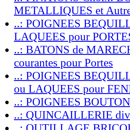
METALLIQUES et Autr
..: POIGNEES BEQUIL
LAQUEES pour PORT
..: BATONS de MARECHAL
courantes pour Portes
..: POIGNEES BEQUI
ou LAQUEES pour FE
..: POIGNEES BOUTO
..: QUINCAILLERIE dive
..: OUTILLAGE BRIC