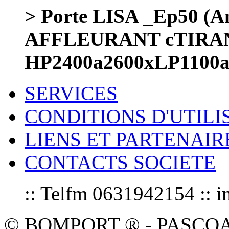
> Porte LISA _Ep50 (Am
AFFLEURANT cTIRA
HP2400a2600xLP1100
SERVICES
CONDITIONS D'UTILI
LIENS ET PARTENAIR
CONTACTS SOCIETE
:: Telfm 0631942154 :
© BOMPORT ® - PASCOAL sa