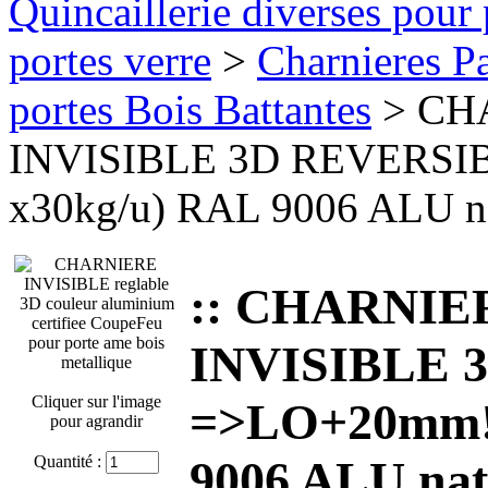
Quincaillerie diverses pour 
portes verre
>
Charnieres Pa
portes Bois Battantes
> CH
INVISIBLE 3D REVERSI
x30kg/u) RAL 9006 ALU na
:: CHARNI
INVISIBLE 
Cliquer sur l'image
=>LO+20mm! 
pour agrandir
Quantité :
9006 ALU nat