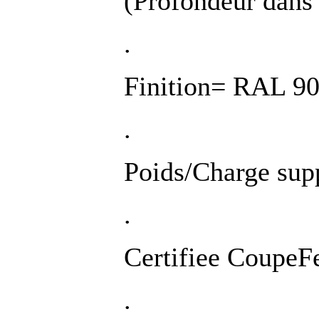
(Profondeur dans
.
Finition= RAL 9
.
Poids/Charge sup
.
Certifiee CoupeF
.