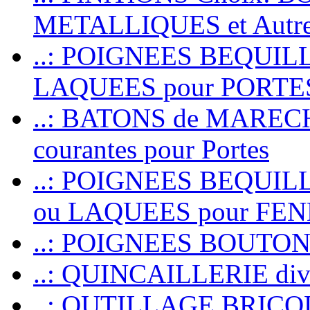
METALLIQUES et Autr
..: POIGNEES BEQUIL
LAQUEES pour PORT
..: BATONS de MARECHAL
courantes pour Portes
..: POIGNEES BEQUI
ou LAQUEES pour FE
..: POIGNEES BOUTO
..: QUINCAILLERIE dive
..: OUTILLAGE BRIC