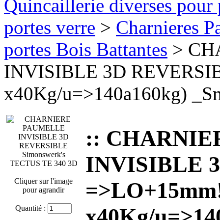
Quincaillerie diverses pour 
portes verre
>
Charnieres Pa
portes Bois Battantes
> CH
INVISIBLE 3D REVERSI
x40Kg/u=>140a160kg) _S
:: CHARNI
INVISIBLE 
Cliquer sur l'image
=>LO+15mm!
pour agrandir
Quantité :
x40Kg/u=>14