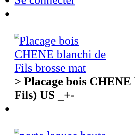
> Placage bois CHENE b
Fils) US _+-