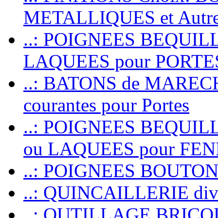
METALLIQUES et Autr
..: POIGNEES BEQUIL
LAQUEES pour PORT
..: BATONS de MARECHAL
courantes pour Portes
..: POIGNEES BEQUI
ou LAQUEES pour FE
..: POIGNEES BOUTO
..: QUINCAILLERIE dive
..: OUTILLAGE BRIC