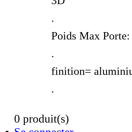
3D
.
Poids Max Porte:
.
finition= alumini
.
0 produit(s)
Se connecter