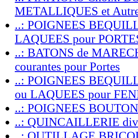
METALLIQUES et Autr
..: POIGNEES BEQUIL
LAQUEES pour PORT
..: BATONS de MARECHAL
courantes pour Portes
..: POIGNEES BEQUI
ou LAQUEES pour FE
..: POIGNEES BOUTO
..: QUINCAILLERIE dive
..: OUTILLAGE BRIC