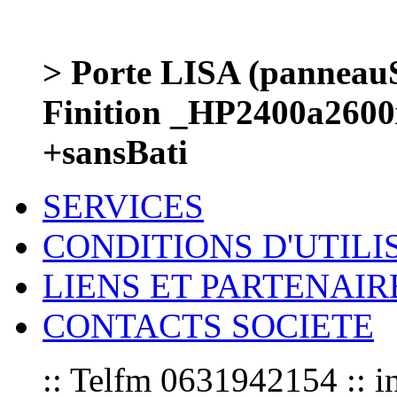
> Porte LISA (panneauS
Finition _HP2400a260
+sansBati
SERVICES
CONDITIONS D'UTILI
LIENS ET PARTENAIR
CONTACTS SOCIETE
:: Telfm 0631942154 :