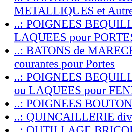
METALLIQUES et Autr
..: POIGNEES BEQUIL
LAQUEES pour PORT
..: BATONS de MARECHAL
courantes pour Portes
..: POIGNEES BEQUI
ou LAQUEES pour FE
..: POIGNEES BOUTO
..: QUINCAILLERIE dive
..: OUTILLAGE BRIC