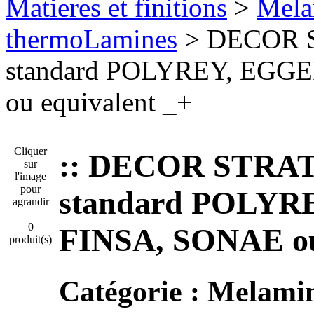
Matieres et finitions
>
Mela
thermoLamines
> DECOR S
standard POLYREY, EGG
ou equivalent _+
Cliquer
:: DECOR STRAT
sur
l'image
pour
standard POLYR
agrandir
0
FINSA, SONAE ou
produit(s)
Catégorie :
Melamin