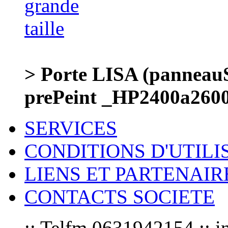
> Porte LISA (panneauS
prePeint _HP2400a260
SERVICES
CONDITIONS D'UTILI
LIENS ET PARTENAIR
CONTACTS SOCIETE
:: Telfm 0631942154 :