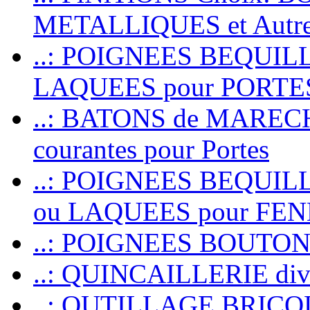
METALLIQUES et Autr
..: POIGNEES BEQUIL
LAQUEES pour PORT
..: BATONS de MARECHAL
courantes pour Portes
..: POIGNEES BEQUI
ou LAQUEES pour FE
..: POIGNEES BOUTO
..: QUINCAILLERIE dive
..: OUTILLAGE BRIC