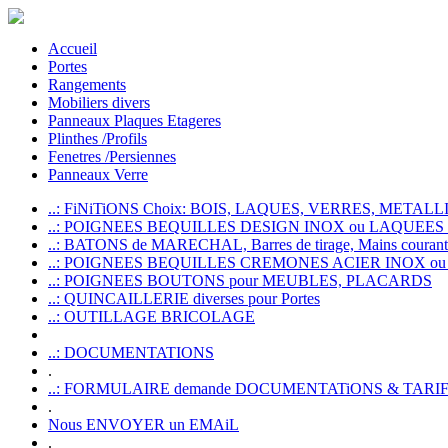
Accueil
Portes
Rangements
Mobiliers divers
Panneaux Plaques Etageres
Plinthes /Profils
Fenetres /Persiennes
Panneaux Verre
..: FiNiTiONS Choix: BOIS, LAQUES, VERRES, METALLI
..: POIGNEES BEQUILLES DESIGN INOX ou LAQUEE
..: BATONS de MARECHAL, Barres de tirage, Mains courante
..: POIGNEES BEQUILLES CREMONES ACIER INOX ou
..: POIGNEES BOUTONS pour MEUBLES, PLACARDS
..: QUINCAILLERIE diverses pour Portes
..: OUTILLAGE BRICOLAGE
..: DOCUMENTATIONS
.
..: FORMULAIRE demande DOCUMENTATiONS & TARI
.
Nous ENVOYER un EMAiL
.