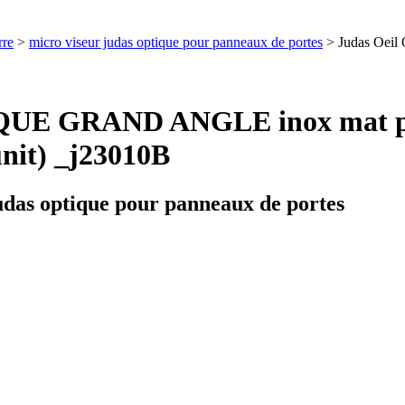
rre
>
micro viseur judas optique pour panneaux de portes
> Judas Oei
IQUE GRAND ANGLE inox mat po
it) _j23010B
udas optique pour panneaux de portes