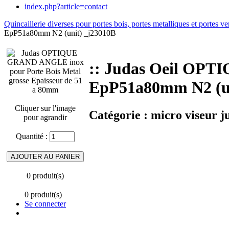
index.php?article=contact
Quincaillerie diverses pour portes bois, portes metalliques et portes ve
EpP51a80mm N2 (unit) _j23010B
:: Judas Oeil OPT
EpP51a80mm N2 (un
Cliquer sur l'image
Catégorie :
micro viseur j
pour agrandir
Quantité :
0 produit(s)
0 produit(s)
Se connecter