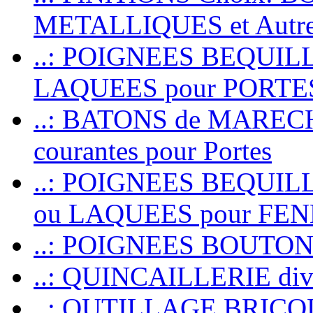
METALLIQUES et Autr
..: POIGNEES BEQUIL
LAQUEES pour PORT
..: BATONS de MARECHAL
courantes pour Portes
..: POIGNEES BEQUI
ou LAQUEES pour FE
..: POIGNEES BOUTO
..: QUINCAILLERIE dive
..: OUTILLAGE BRIC