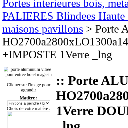
Portes interieures bois, met
PALIERES Blindees Haute S
maisons pavillons
> Porte A
HO2700a2800xLO1300a14
+IMPOSTE 1Verre _lng
:: Porte ALU
Cliquer sur l'image pour
agrandir
HO2700a280
Matière :
1Verre DO
Choix de votre matière :
_lng