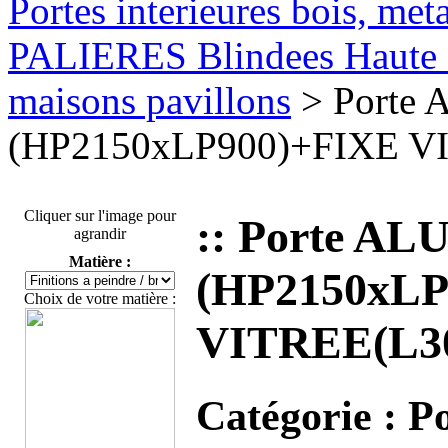
Portes interieures bois, met
PALIERES Blindees Haute S
maisons pavillons
> Porte 
(HP2150xLP900)+FIXE VI
Cliquer sur l'image pour
:: Porte AL
agrandir
Matière :
(HP2150xLP
Choix de votre matière :
VITREE(L30
Catégorie :
P