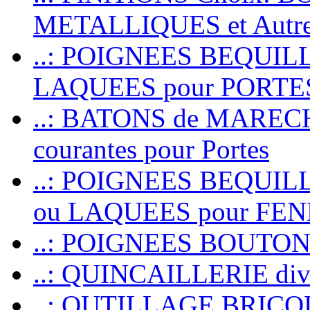
METALLIQUES et Autr
..: POIGNEES BEQUIL
LAQUEES pour PORT
..: BATONS de MARECHAL
courantes pour Portes
..: POIGNEES BEQUI
ou LAQUEES pour FE
..: POIGNEES BOUTO
..: QUINCAILLERIE dive
..: OUTILLAGE BRIC