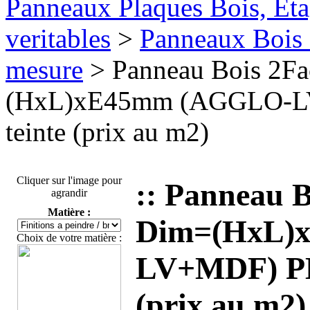
Panneaux Plaques Bois, Eta
veritables
>
Panneaux Bois 
mesure
> Panneau Bois 2F
(HxL)xE45mm (AGGLO-
teinte (prix au m2)
Cliquer sur l'image pour
:: Panneau 
agrandir
Matière :
Dim=(HxL)
Choix de votre matière :
LV+MDF) P
(prix au m2)