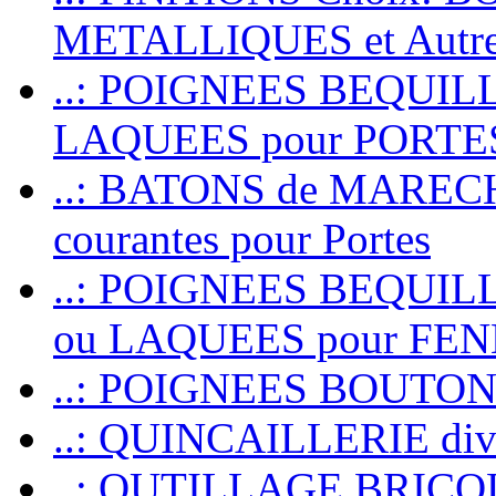
METALLIQUES et Autr
..: POIGNEES BEQUIL
LAQUEES pour PORT
..: BATONS de MARECHAL
courantes pour Portes
..: POIGNEES BEQUI
ou LAQUEES pour FE
..: POIGNEES BOUTO
..: QUINCAILLERIE dive
..: OUTILLAGE BRIC