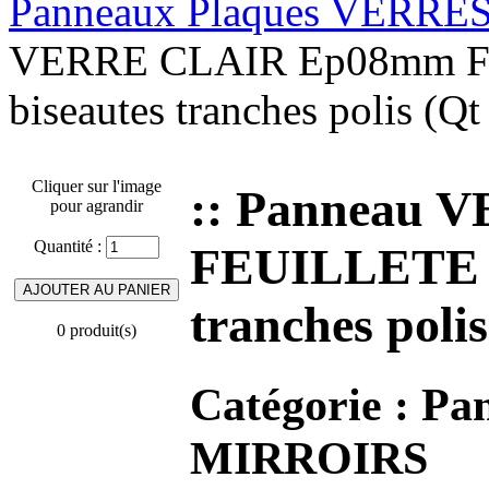
Panneaux Plaques VERRE
VERRE CLAIR Ep08mm FEU
biseautes tranches polis (Q
Cliquer sur l'image
:: Panneau
pour agrandir
Quantité :
FEUILLETE 44
tranches poli
0 produit(s)
Catégorie :
Pa
MIRROIRS