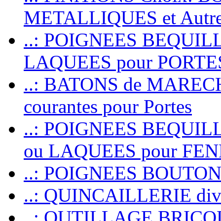
METALLIQUES et Autr
..: POIGNEES BEQUIL
LAQUEES pour PORT
..: BATONS de MARECHAL
courantes pour Portes
..: POIGNEES BEQUI
ou LAQUEES pour FE
..: POIGNEES BOUTO
..: QUINCAILLERIE dive
..: OUTILLAGE BRIC