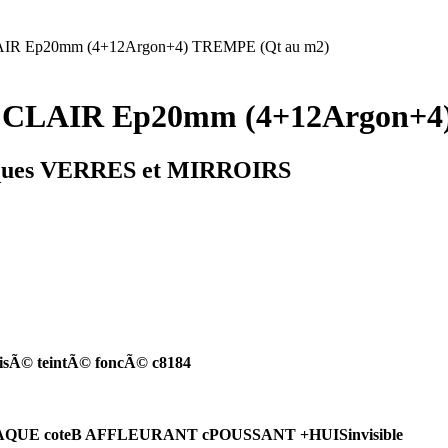
IR Ep20mm (4+12Argon+4) TREMPE (Qt au m2)
 CLAIR Ep20mm (4+12Argon+4
ques VERRES et MIRROIRS
risÃ© teintÃ© foncÃ© c8184
A & LAQUE coteB AFFLEURANT cPOUSSANT +HUISinvisible