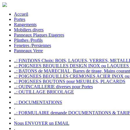
Accueil
Portes
Rangements
Mobiliers divers
Panneaux Plaques Etageres
Plinthes /Profils
Fenetres /Persiennes
Panneaux Verre
..: FiNiTiONS Choix: BOIS, LAQUES, VERRES, METALLI
..: POIGNEES BEQUILLES DESIGN INOX ou LAQUEE
..: BATONS de MARECHAL, Barres de tirage, Mains courante
..: POIGNEES BEQUILLES CREMONES ACIER INOX ou
..: POIGNEES BOUTONS pour MEUBLES, PLACARDS
..: QUINCAILLERIE diverses pour Portes
..: OUTILLAGE BRICOLAGE
..: DOCUMENTATIONS
.
..: FORMULAIRE demande DOCUMENTATiONS & TARI
.
Nous ENVOYER un EMAiL
.