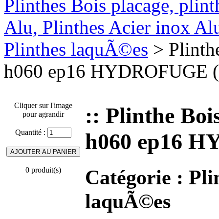
Plinthes Bois placage, plin
Alu, Plinthes Acier inox A
Plinthes laquÃ©es
> Plinth
h060 ep16 HYDROFUGE (
Cliquer sur l'image
:: Plinthe B
pour agrandir
Quantité :
h060 ep16 H
Catégorie :
Pli
0 produit(s)
laquÃ©es