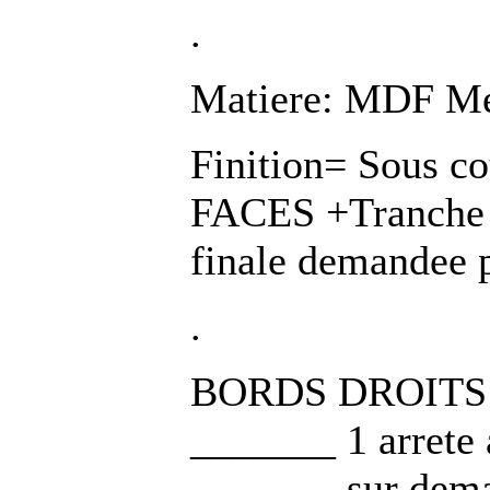
.
Matiere: MDF M
Finition= Sous c
FACES +Tranche D
finale demandee p
.
BORDS DROITS (
_______ 1 arrete
_______ sur dema