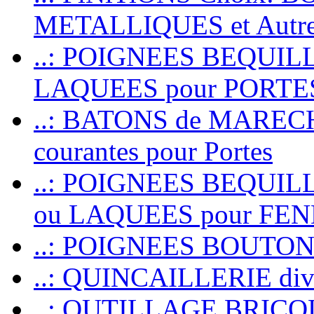
METALLIQUES et Autr
..: POIGNEES BEQUIL
LAQUEES pour PORT
..: BATONS de MARECHAL
courantes pour Portes
..: POIGNEES BEQUI
ou LAQUEES pour FE
..: POIGNEES BOUTO
..: QUINCAILLERIE dive
..: OUTILLAGE BRIC