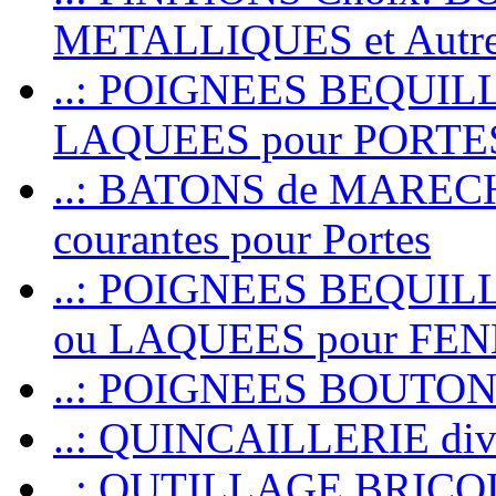
METALLIQUES et Autr
..: POIGNEES BEQUIL
LAQUEES pour PORT
..: BATONS de MARECHAL
courantes pour Portes
..: POIGNEES BEQUI
ou LAQUEES pour FE
..: POIGNEES BOUTO
..: QUINCAILLERIE dive
..: OUTILLAGE BRIC